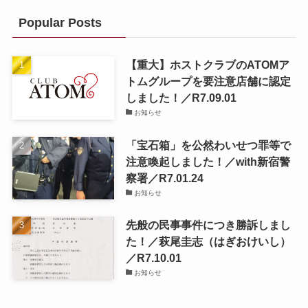
Popular Posts
【重大】ホストクラブのATOMア
トムグループを要注意店舗に認定
しました！／R7.09.01
お知らせ
「宝石箱」を公然わいせつ罪等で
注意喚起しました！／with新宿警
察署／R7.01.24
お知らせ
先般の民事事件につき勝訴しまし
た！／萩尾圭志（はぎおけいし）
／R7.10.01
お知らせ