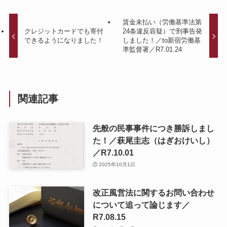
賃金未払い（労働基準法第
クレジットカードでも寄付
24条違反容疑）で刑事告発
できるようになりました！
しました！／to新宿労働基
準監督署／R7.01.24
関連記事
先般の民事事件につき勝訴しまし
た！／萩尾圭志（はぎおけいし）
／R7.10.01
2025年10月1日
改正風営法に関するお問い合わせ
について追って論じます／
R7.08.15