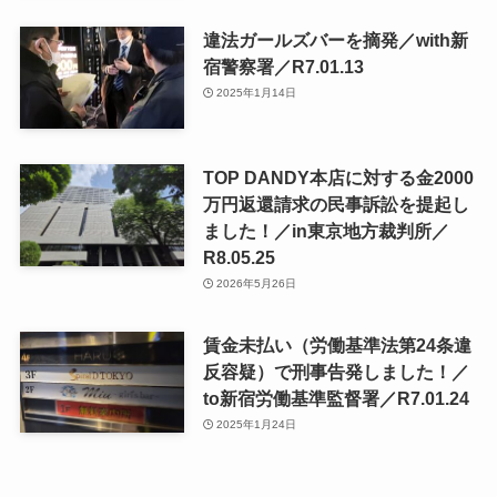
違法ガールズバーを摘発／with新
宿警察署／R7.01.13
2025年1月14日
TOP DANDY本店に対する金2000
万円返還請求の民事訴訟を提起し
ました！／in東京地方裁判所／
R8.05.25
2026年5月26日
賃金未払い（労働基準法第24条違
反容疑）で刑事告発しました！／
to新宿労働基準監督署／R7.01.24
2025年1月24日