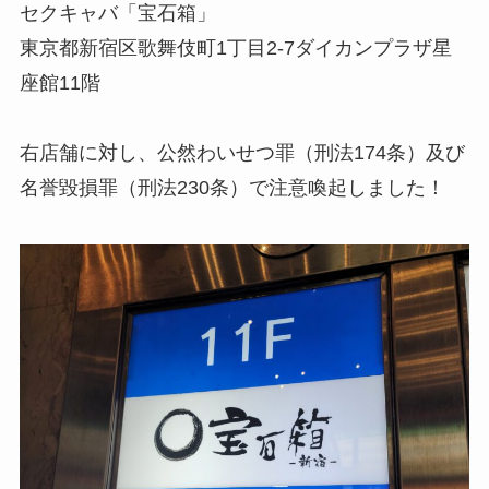
セクキャバ「宝石箱」
東京都新宿区歌舞伎町1丁目2-7ダイカンプラザ星
座館11階
右店舗に対し、公然わいせつ罪（刑法174条）及び
名誉毀損罪（刑法230条）で注意喚起しました！